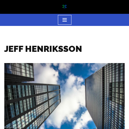
Hoppa
till
innehåll
JEFF HENRIKSSON